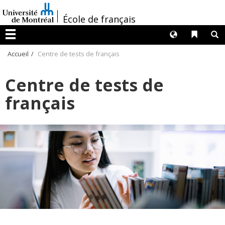
Passer
/
au
École de français
contenu
Langues
Liens 
R
Menu
Accueil
Centre de tests de français
Centre de tests de
français