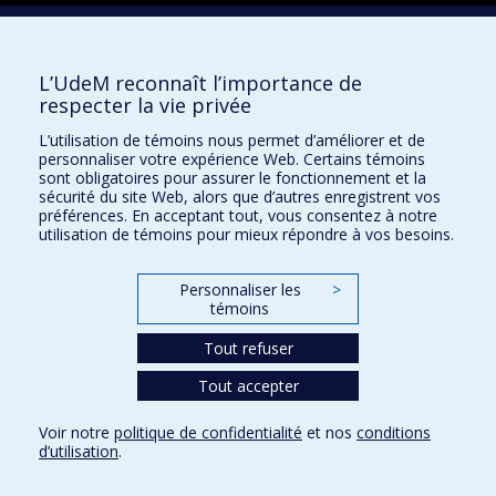
Université de Montréal
Pavillon 3744, rue Jean-Brillant
Faculté de l’apprentissage continu
L’UdeM reconnaît l’importance de
C. P. 6128, succursale Centre-ville
respecter la vie privée
Montréal QC H3C 3J7
L’utilisation de témoins nous permet d’améliorer et de
Facebook
personnaliser votre expérience Web. Certains témoins
YouTube
sont obligatoires pour assurer le fonctionnement et la
sécurité du site Web, alors que d’autres enregistrent vos
Faculté de l’apprentissage continu
préférences. En acceptant tout, vous consentez à notre
utilisation de témoins pour mieux répondre à vos besoins.
Centre de perfectionnement
Personnaliser les
>
témoins
Abonnez-vous à notre infolettre
Tout refuser
Tout accepter
Confidentialité
Voir notre
politique de confidentialité
et nos
conditions
Conditions d’utilisation
d’utilisation
.
Paramètres des témoins
Université de