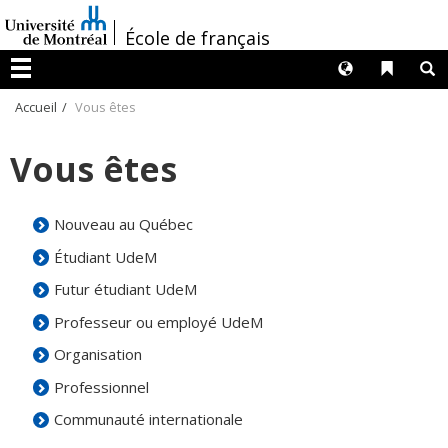
Passer
/
au
École de français
contenu
Langues
Liens 
R
Menu
Accueil
Vous êtes
Vous êtes
Nouveau au Québec
Étudiant UdeM
Futur étudiant UdeM
Professeur ou employé UdeM
Organisation
Professionnel
Communauté internationale