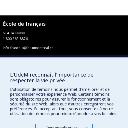
École de français
514 343-6090
1 800 363-8876
info-francais@fac.umontreal.ca
Université de Montréal
Pavillon 3744, rue Jean-Brillant
Faculté de l’apprentissage continu
L’UdeM reconnaît l’importance de
C. P. 6128, succursale Centre-ville
respecter la vie privée
Montréal QC H3C 3J7
L’utilisation de témoins nous permet d’améliorer et de
Facebook
personnaliser votre expérience Web. Certains témoins
YouTube
sont obligatoires pour assurer le fonctionnement et la
sécurité du site Web, alors que d’autres enregistrent vos
Faculté de l’apprentissage continu
préférences. En acceptant tout, vous consentez à notre
utilisation de témoins pour mieux répondre à vos besoins.
Centre de perfectionnement
Personnaliser les
>