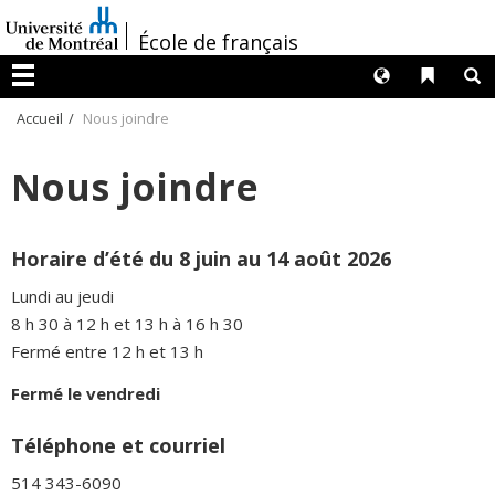
Passer
/
au
École de français
contenu
Langues
Liens 
R
Menu
Accueil
Nous joindre
Nous joindre
Horaire d’été du 8 juin au 14 août 2026
Lundi au jeudi
8 h 30 à 12 h et 13 h à 16 h 30
Fermé entre 12 h et 13 h
Fermé le vendredi
Téléphone et courriel
514 343-6090