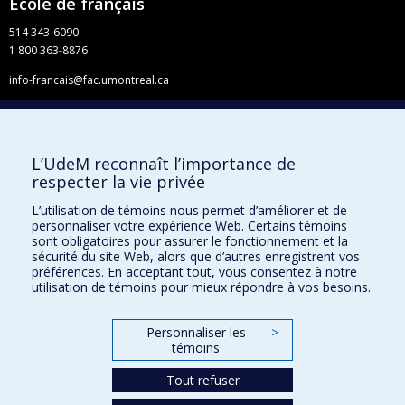
École de français
514 343-6090
1 800 363-8876
info-francais@fac.umontreal.ca
Université de Montréal
Pavillon 3744, rue Jean-Brillant
Faculté de l’apprentissage continu
L’UdeM reconnaît l’importance de
C. P. 6128, succursale Centre-ville
respecter la vie privée
Montréal QC H3C 3J7
L’utilisation de témoins nous permet d’améliorer et de
Facebook
personnaliser votre expérience Web. Certains témoins
YouTube
sont obligatoires pour assurer le fonctionnement et la
sécurité du site Web, alors que d’autres enregistrent vos
Faculté de l’apprentissage continu
préférences. En acceptant tout, vous consentez à notre
utilisation de témoins pour mieux répondre à vos besoins.
Centre de perfectionnement
Personnaliser les
>
témoins
Abonnez-vous à notre infolettre
Tout refuser