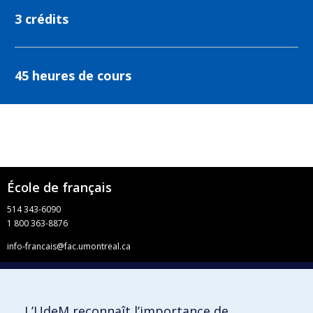
3 crédits
45 heures de cours
École de français
514 343-6090
1 800 363-8876
info-francais@fac.umontreal.ca
Université de Montréal
Pavillon 3744, rue Jean-Brillant
Faculté de l’apprentissage continu
L’UdeM reconnaît l’importance de
C. P. 6128, succursale Centre-ville