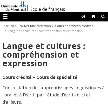
Passer
/
au
École de français
contenu
Langues
Liens 
R
Menu
Accueil
Trouver une formation
Cours de français crédités
Langues et cultures : compréhension et expression
Langue et cultures :
compréhension et
expression
Cours crédité – Cours de spécialité
Consolidation des apprentissages linguistiques à
l’oral et à l’écrit, par l’étude d’écrits d’ici et
d’ailleurs.