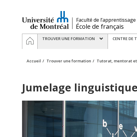
Passer
au
contenu
/
Faculté de l’apprentissage
École de français
Navigation
ACCUEIL
TROUVER UNE FORMATION
CENTRE DE 
principale
Accueil
Trouver une formation
Tutorat, mentorat e
Jumelage linguistiqu