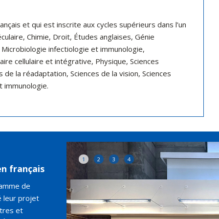
nçais et qui est inscrite aux cycles supérieurs dans l’un
ulaire, Chimie, Droit, Études anglaises, Génie
 Microbiologie infectiologie et immunologie,
re cellulaire et intégrative, Physique, Sciences
s de la réadaptation, Sciences de la vision, Sciences
et immunologie.
1
2
3
4
n français
gramme de
 leur projet
tres et