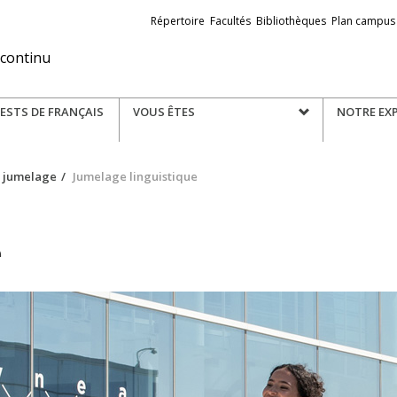
Liens
Répertoire
Facultés
Bibliothèques
Plan campus
externes
 continu
TESTS DE FRANÇAIS
VOUS ÊTES
NOTRE EXP
t jumelage
Jumelage linguistique
e