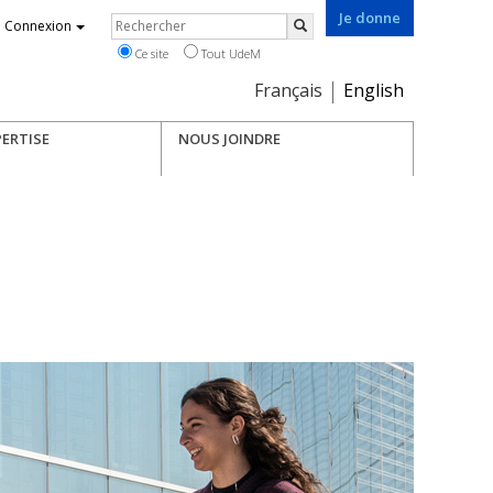
Je donne
Rechercher
Connexion
Rechercher
Ce site
Tout UdeM
Choix
Français
English
de
la
ERTISE
NOUS JOINDRE
langue